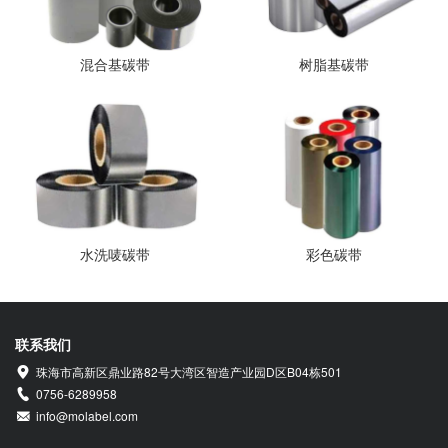
混合基碳带
树脂基碳带
水洗唛碳带
彩色碳带
联系我们
珠海市高新区鼎业路82号大湾区智造产业园D区B04栋501
0756-6289958
info@molabel.com