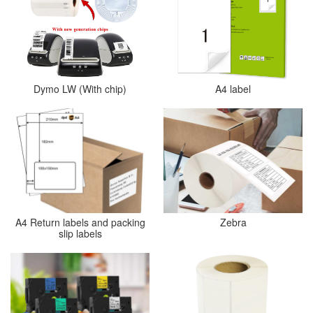
Dymo LW (With chip)
A4 label
A4 Return labels and packing
Zebra
slip labels